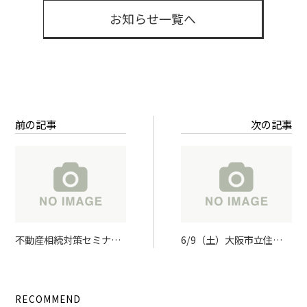
お知らせ一覧へ
前の記事
次の記事
不動産相続対策セミナー
6/9（土）大阪市立住ま
「第10回 つばさ資産塾」
い情報センタータイアッ
開催レポート
プ セミナー「借地や長屋
の空き家対策」代表岡原
RECOMMEND
が登壇します。