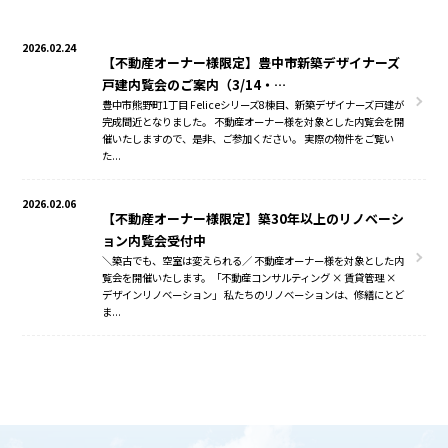
2026.02.24
【不動産オーナー様限定】豊中市新築デザイナーズ
戸建内覧会のご案内（3/14・…
豊中市熊野町1丁目 Feliceシリーズ8棟目、新築デザイナーズ戸建が
完成間近となりました。 不動産オーナー様を対象とした内覧会を開
催いたしますので、是非、ご参加ください。 実際の物件をご覧い
た...
2026.02.06
【不動産オーナー様限定】築30年以上のリノベーシ
ョン内覧会受付中
＼築古でも、空室は変えられる／ 不動産オーナー様を対象とした内
覧会を開催いたします。「不動産コンサルティング × 賃貸管理 ×
デザインリノベーション」 私たちのリノベーションは、修繕にとど
ま...