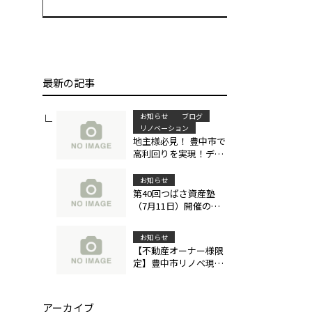
最新の記事
お知らせ
ブログ
リノベーション
地主様必見！ 豊中市で
高利回りを実現！デザ
イナーズ戸建賃貸
「Felice（フェリ
お知らせ
ス）」による土地活用
第40回つばさ資産塾
成功事例
（7月11日）開催のお
知らせ
お知らせ
【不動産オーナー様限
定】豊中市リノベ現地
見学会のご案内（6/15
～7/31）
アーカイブ