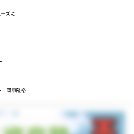
ムーズに
一
ト 岡原隆裕