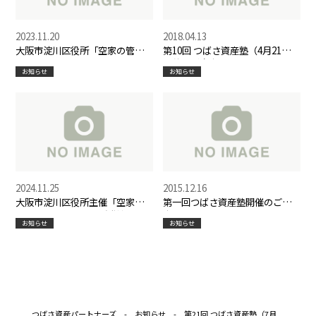
2023.11.20
2018.04.13
大阪市淀川区役所「空家の管
第10回 つばさ資産塾（4月21日）
理・活用セミナー」に代表岡原
開催のご案内
お知らせ
お知らせ
が登壇しました
2024.11.25
2015.12.16
大阪市淀川区役所主催「空家セ
第一回つばさ資産塾開催のご案
ミナー」に代表岡原が登壇しま
内
お知らせ
お知らせ
した
つばさ資産パートナーズ
-
お知らせ
-
第21回 つばさ資産塾（7月