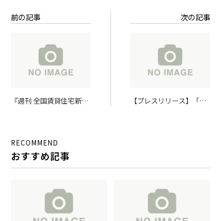
前の記事
次の記事
『週刊 全国賃貸住宅新
【プレスリリース】「が
聞』に弊社が取り上げら
もよん」エリアで放置さ
れました
れていた明治築の長屋を
再生し、空き家活用。
RECOMMEND
『ReizG4』
おすすめ記事