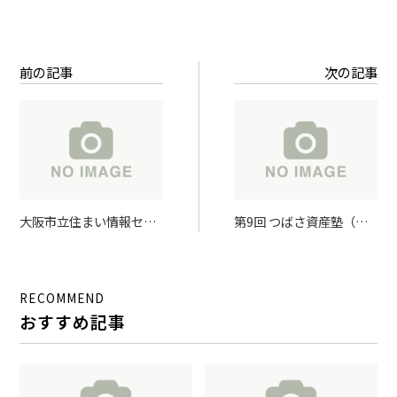
前の記事
次の記事
大阪市立住まい情報セン
第9回 つばさ資産塾（平
タータイアップ セミナー
成30年1月27日）開催の
「空き家予防と住まいの
ご案内
承継」に代表の岡原が登
RECOMMEND
壇します。
おすすめ記事