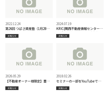
2022.12.24
2024.07.19
第26回 つばさ資産塾（1月28日）
KRIC(関西不動産情報センター)
開催のお知らせ
の 兵庫部会で代表岡原が講演さ
お知らせ
お知らせ
せて頂きました
2026.05.29
2018.02.26
【不動産オーナー様限定】豊中
セミナーの一部をYouTubeでご
市リノベ現地見学会のご案内
覧いただけます！
お知らせ
お知らせ
（6/15～7/31）