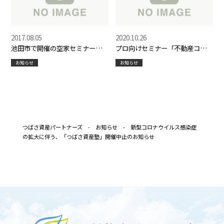
2017.08.05
2020.10.26
池田市で開催の空家セミナー、
プロ向けセミナー「不動産コン
代表岡原が登壇します。
サルティングフォーラム2020」
お知らせ
お知らせ
に代表岡原が登壇します
つばさ資産パートナーズ
-
お知らせ
-
新型コロナウイルス感染症
の拡大に伴う、「つばさ資産塾」開催中止のお知らせ