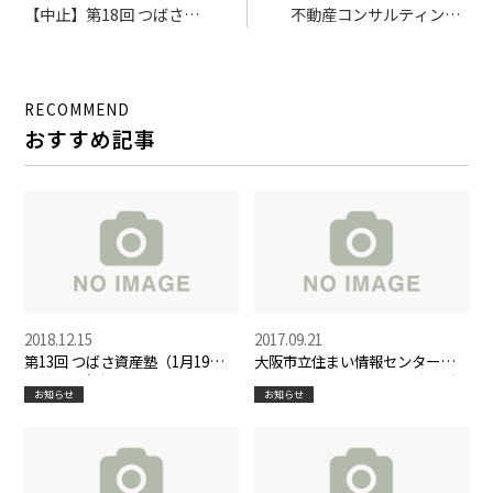
【中止】第18回 つばさ資
不動産コンサルティング
産塾（4月18日）開催
という仕事は面白い！
RECOMMEND
おすすめ記事
2018.12.15
2017.09.21
第13回 つばさ資産塾（1月19日）
大阪市立住まい情報センタータ
開催のご案内
イアップ セミナー「空き家予防
お知らせ
お知らせ
と住まいの承継」に代表の岡原
が登壇します。