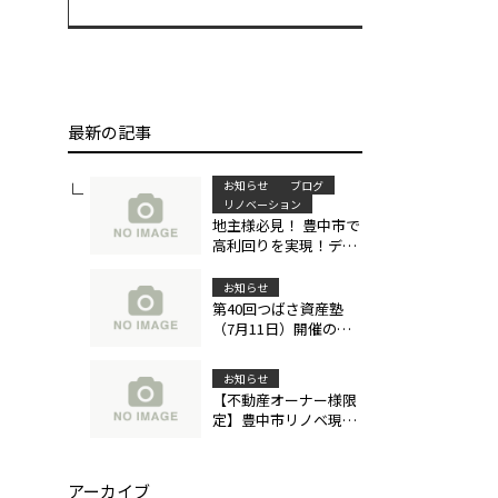
最新の記事
お知らせ
ブログ
リノベーション
地主様必見！ 豊中市で
高利回りを実現！デザ
イナーズ戸建賃貸
「Felice（フェリ
お知らせ
ス）」による土地活用
第40回つばさ資産塾
成功事例
（7月11日）開催のお
知らせ
お知らせ
【不動産オーナー様限
定】豊中市リノベ現地
見学会のご案内（6/15
～7/31）
アーカイブ