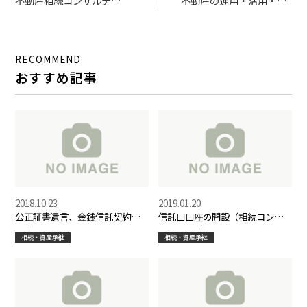
不動産相続コンサルティ
不動産の運用・活用・承
ング（大阪）
継の５つのポイント＠つ
ばさ資産塾
RECOMMEND
おすすめ記事
2018.10.23
2019.01.20
公正証書遺言、金銭信託契約の
信託口口座の開設（相続コンサ
打合せ
ルティング）
相続・資産承継
相続・資産承継