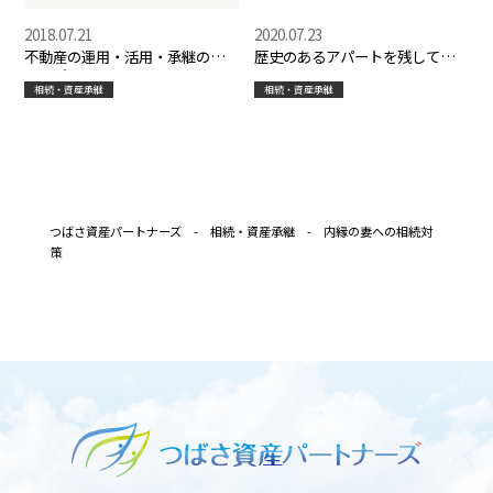
2018.07.21
2020.07.23
不動産の運用・活用・承継の５
歴史のあるアパートを残してい
つのポイント＠つばさ資産塾
きたい。。
相続・資産承継
相続・資産承継
つばさ資産パートナーズ
-
相続・資産承継
-
内縁の妻への相続対
策