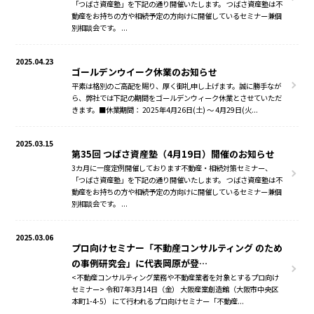
「つばさ資産塾」を下記の通り開催いたします。 つばさ資産塾は不
動産をお持ちの方や相続予定の方向けに開催しているセミナー兼個
別相談会です。 ...
2025.04.23
ゴールデンウイーク休業のお知らせ
平素は格別のご高配を賜り、厚く御礼申し上げます。誠に勝手なが
ら、弊社では下記の期間をゴールデンウィーク休業とさせていただ
きます。■休業期間： 2025年4月26日(土) ～ 4月29日(火...
2025.03.15
第35回 つばさ資産塾（4月19日）開催のお知らせ
3カ月に一度定例開催しております不動産・相続対策セミナー、
「つばさ資産塾」を下記の通り開催いたします。 つばさ資産塾は不
動産をお持ちの方や相続予定の方向けに開催しているセミナー兼個
別相談会です。 ...
2025.03.06
プロ向けセミナー「不動産コンサルティング のため
の事例研究会」に代表岡原が登…
<不動産コンサルティング業務や不動産業者を対象とするプロ向け
セミナー> 令和7年3月14日（金） 大阪産業創造館（大阪市中央区
本町1-4-5） にて行われるプロ向けセミナー「不動産...