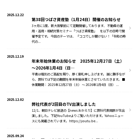
2025.12.22
第38回つばさ資産塾（1月24日）開催のお知らせ
3ヶ月に1度、新大阪駅前にて定期開催しております、 不動産の運
用・活用・相続対策セミナー「つばさ資産塾」 を以下の日時で開
催予定です。 今回のテーマは、 『ココでしか聞けない！「令和の時
代の...
2025.12.19
年末年始休業のお知らせ 2025年12月27日（土）
～2026年1月4日（日…
平素は格別のご高配を賜り、厚く御礼申し上げます。 誠に勝手なが
ら、弊社では下記の期間を年末年始休業とさせていただきます。 ■
休業期間： 2025年12月27日（土） ～ 2026年1月4日（日） ...
2025.12.02
弊社代表が2回目のTV出演しました
12/1、朝日テレビ放送の【news おかえり】に弊社代表岡原が生出
演しました。 下記YouTubeよりご覧いただけます。Yahooニュー
スにも掲載されています。 https://youtu.be...
2025.09.24